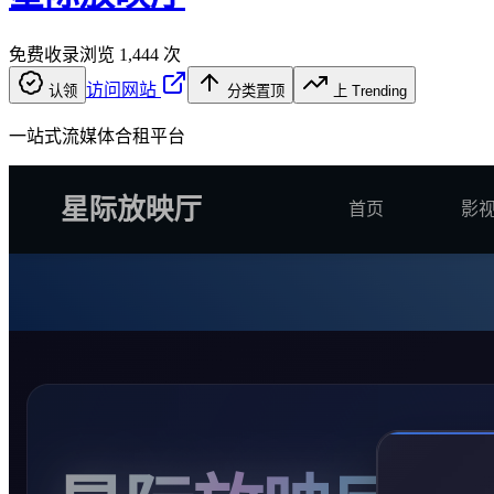
免费收录
浏览
1,444
次
访问网站
认领
分类置顶
上 Trending
一站式流媒体合租平台