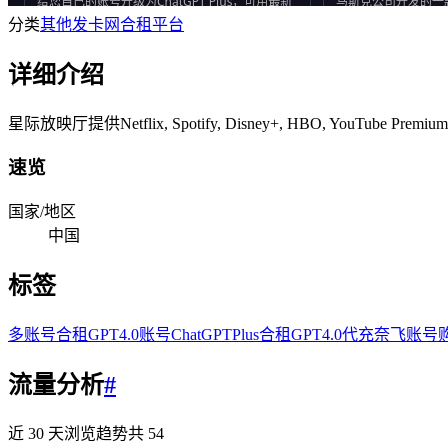
分类
其他发卡网
合租平台
详细介绍
星际放映厅提供Netflix, Spotify, Disney+, HBO, 
速览
国家/地区
中国
标签
多账号合租
GPT4.0账号
ChatGPTPlus合租
GPT4.0代充
奈飞账号
流量分析
#
近 30 天浏览趋势
共
54