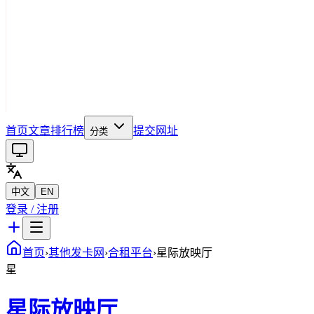
首页
文章
排行榜
提交网址
分类
中文
EN
登录 / 注册
首页
›
其他发卡网
›
合租平台
›
星际放映厅
星
星际放映厅