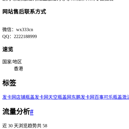
网站售后联系方式
微信：wx333cn
QQ：2222188999
速览
国家/地区
香港
标签
发卡网店铺
瓶盖发卡网
天空瓶盖网
东鹏发卡网
百事可乐
瓶盖激
流量分析
#
近 30 天浏览趋势
共
58