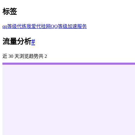
标签
qq等级代练
我爱代挂网
QQ等级加速服务
流量分析
#
近 30 天浏览趋势
共
2