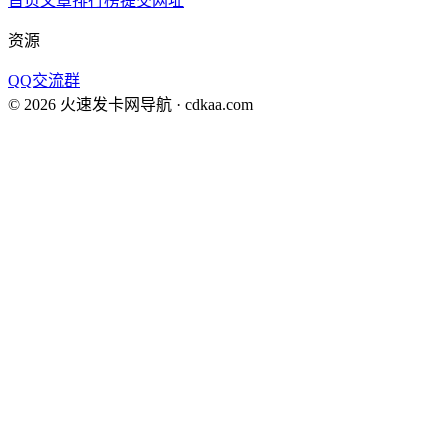
首页
文章
排行榜
提交网址
资源
QQ交流群
©
2026
火速发卡网导航
· cdkaa.com