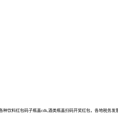
各种饮料红包码子瓶盖cdk,酒类瓶盖扫码开奖红包，各地税务发