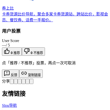
券上比
卡券货源比价导航，聚合多家卡券货源站，跨站比价，影视会
员、餐饮券、话费一手报价。
用户投票
User Score
—
/ 5
0
推荐
0
不推荐
点「推荐 / 不推荐」投票，再点一次可取消
反馈
复制链接
分享
友情链接
Slou导航