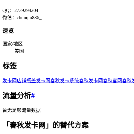
QQ：2739294204
微信：chunqiu886_
速览
国家/地区
美国
标签
发卡网店铺
瓶盖发卡网
春秋发卡系统
春秋发卡网
春秋官网
春秋
流量分析
#
暂无足够流量数据
「
春秋发卡网
」的替代方案